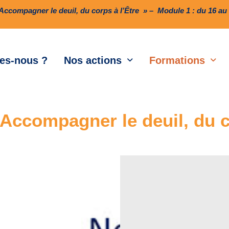
ccompagner le deuil, du corps à l’Être » – Module 1 : du 16 au 1
es-nous ?
Nos actions
Formations
Accompagner le deuil, du c