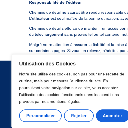
Responsabilité de l’éditeur
Chemins de deuil ne saurait être rendu responsable de l’
L’utilisateur est seul maître de la bonne utilisation, a
Chemins de deuil s’efforce de maintenir un accès perman
du téléchargement sans préavis tel ou tel contenu, no
Malgré notre attention à assurer la fiabilité et la mise
sur certaines pages. Si vous en relevez, n’hésitez pas
Utilisation des Cookies
Notre site utilise des cookies, non pas pour une recette de
cuisine, mais pour mesurer l'audience du site. En
Fruit de plus de 20 ans d’expérience et de
Qui sommes
réflexions, notre vocation est de contribuer
poursuivant votre navigation sur ce site, vous acceptez
Café deuil
à faire de toute perte, une opportunité de
l'utilisation des cookies fonctionnels dans les conditions
Conférences
croissance.
prévues par nos mentions légales.
Nos accomp
Formation - Formulaire
Personnaliser
Rejeter
Accepter
d'inscription