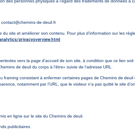
ction des personnes physiques à l’égard des traitements de données à
: contact@chemins-de-deuil.fr
 du site et améliorer son contenu. Pour plus d’information sur les règles
analytics/privacyoverview.html
rtextes vers la page d’accueil de son site, à condition que ce lien soit
 Chemins de deuil du corps à l’être» suivie de l’adresse URL.
 du framing consistant à enfermer certaines pages de Chemins de deui
pparence, notamment par l’URL, que le visiteur n’a pas quitté le site d’or
is en ligne sur le site du Chemins de deuil.
nds publicitaires.